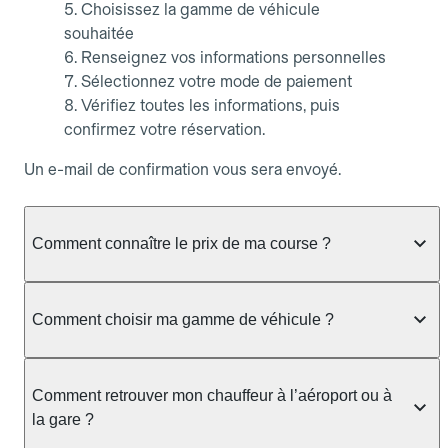
Choisissez la gamme de véhicule
souhaitée
Renseignez vos informations personnelles
Sélectionnez votre mode de paiement
Vérifiez toutes les informations, puis
confirmez votre réservation.
Un e-mail de confirmation vous sera envoyé.
Comment connaître le prix de ma course ?
Que vous souhaitiez vérifier la disponibilité d’un
chauffeur, faire une simulation de tarif ou obtenir un
Comment choisir ma gamme de véhicule ?
devis sans réserver, Allocab vous affiche toujours
le prix fixe de votre course dès que les
Allocab propose plusieurs gammes de véhicules
informations de trajet sont saisies.
pour s’adapter à tous vos besoins, que ce soit pour
Comment retrouver mon chauffeur à l’aéroport ou à
un trajet quotidien, un déplacement professionnel
la gare ?
Depuis l’application mobile Allocab (iOS et
ou un transport spécifique.