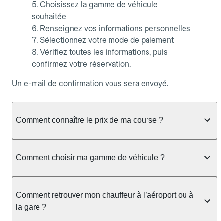
Choisissez la gamme de véhicule
souhaitée
Renseignez vos informations personnelles
Sélectionnez votre mode de paiement
Vérifiez toutes les informations, puis
confirmez votre réservation.
Un e-mail de confirmation vous sera envoyé.
Comment connaître le prix de ma course ?
Que vous souhaitiez vérifier la disponibilité d’un
chauffeur, faire une simulation de tarif ou obtenir un
Comment choisir ma gamme de véhicule ?
devis sans réserver, Allocab vous affiche toujours
le prix fixe de votre course dès que les
Allocab propose plusieurs gammes de véhicules
informations de trajet sont saisies.
pour s’adapter à tous vos besoins, que ce soit pour
Comment retrouver mon chauffeur à l’aéroport ou à
un trajet quotidien, un déplacement professionnel
la gare ?
Depuis l’application mobile Allocab (iOS et
ou un transport spécifique.