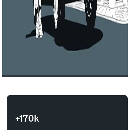
+170k