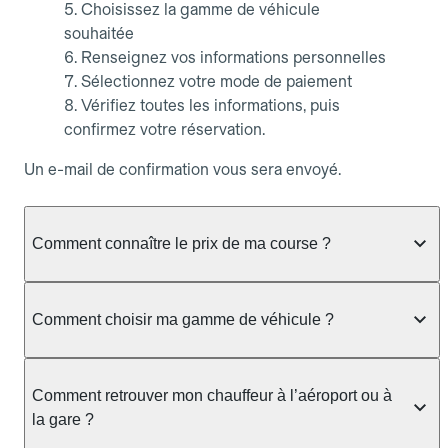
Choisissez la gamme de véhicule
souhaitée
Renseignez vos informations personnelles
Sélectionnez votre mode de paiement
Vérifiez toutes les informations, puis
confirmez votre réservation.
Un e-mail de confirmation vous sera envoyé.
Comment connaître le prix de ma course ?
Que vous souhaitiez vérifier la disponibilité d’un
chauffeur, faire une simulation de tarif ou obtenir un
Comment choisir ma gamme de véhicule ?
devis sans réserver, Allocab vous affiche toujours
le prix fixe de votre course dès que les
Allocab propose plusieurs gammes de véhicules
informations de trajet sont saisies.
pour s’adapter à tous vos besoins, que ce soit pour
Comment retrouver mon chauffeur à l’aéroport ou à
un trajet quotidien, un déplacement professionnel
la gare ?
Depuis l’application mobile Allocab (iOS et
ou un transport spécifique.