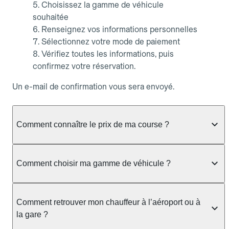
Choisissez la gamme de véhicule
souhaitée
Renseignez vos informations personnelles
Sélectionnez votre mode de paiement
Vérifiez toutes les informations, puis
confirmez votre réservation.
Un e-mail de confirmation vous sera envoyé.
Comment connaître le prix de ma course ?
Que vous souhaitiez vérifier la disponibilité d’un
chauffeur, faire une simulation de tarif ou obtenir un
Comment choisir ma gamme de véhicule ?
devis sans réserver, Allocab vous affiche toujours
le prix fixe de votre course dès que les
Allocab propose plusieurs gammes de véhicules
informations de trajet sont saisies.
pour s’adapter à tous vos besoins, que ce soit pour
Comment retrouver mon chauffeur à l’aéroport ou à
un trajet quotidien, un déplacement professionnel
la gare ?
Depuis l’application mobile Allocab (iOS et
ou un transport spécifique.