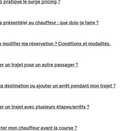
b pratique le surge pricing ?
 présenté(e) au chauffeur : que dois-je faire ?
de modifier ma réservation ? Conditions et modalités.
 un trajet pour un autre passager ?
la destination ou ajouter un arrêt pendant mon trajet ?
 un trajet avec plusieurs étapes/arrêts ?
er mon chauffeur avant la course ?